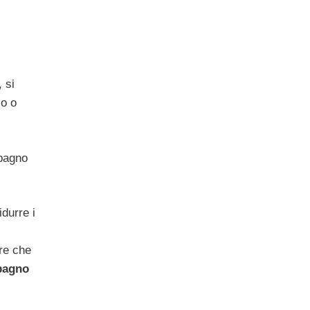
 si
so o
 bagno
durre i
re che
bagno