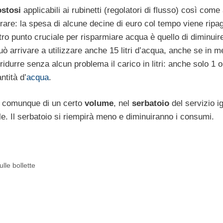
ostosi
applicabili ai rubinetti (regolatori di flusso) così come 
rare: la spesa di alcune decine di euro col tempo viene ripag
ltro punto cruciale per risparmiare acqua è quello di diminuire
può arrivare a utilizzare anche 15 litri d’acqua, anche se in m
idurre senza alcun problema il carico in litri: anche solo 1 o 2
ntità d’
acqua
.
 o comunque di un certo
volume
, nel
serbatoio
del servizio ig
le. Il serbatoio si riempirà meno e diminuiranno i consumi.
lle bollette