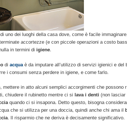
di uno dei luoghi della casa dove, come è facile immaginare,
terminate accortezze (e con piccole operazioni a costo bas
lla in termini di
igiene
.
co
di
acqua
è da imputare all’utilizzo di servizi igienici e del
urre i consumi senza perdere in igiene, e come farlo.
, mettere in atto alcuni semplici accorgimenti che possono ri
ti, chiudere il rubinetto mentre ci si
lava i denti
(non lasciar
ccia
quando ci si insapona. Detto questo, bisogna considera
qua che si utilizza per una doccia, quindi anche chi ama il
ccia
. Il risparmio che ne deriva è decisamente significativo.