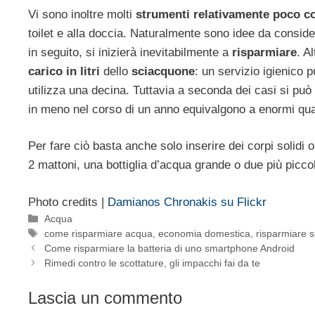
Vi sono inoltre molti
strumenti relativamente poco c
toilet e alla doccia. Naturalmente sono idee da conside
in seguito, si inizierà inevitabilmente a
risparmiare
. A
carico
in
litri
dello
sciacquone
: un servizio igienico 
utilizza una decina. Tuttavia a seconda dei casi si può r
in meno nel corso di un anno equivalgono a enormi qua
Per fare ciò basta anche solo inserire dei corpi solidi
2 mattoni, una bottiglia d’acqua grande o due più picco
Photo credits |
Damianos Chronakis su Flickr
Categorie
Acqua
Tag
come risparmiare acqua
,
economia domestica
,
risparmiare su
Come risparmiare la batteria di uno smartphone Android
Rimedi contro le scottature, gli impacchi fai da te
Lascia un commento