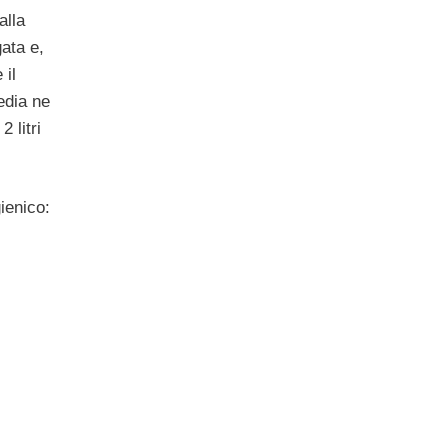
alla
ata e,
 il
edia ne
 litri
ienico: