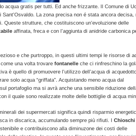
o acqua gratis per tutti. Ed anche frizzante. Il Comune di U
 di Sant’Osvaldo. La zona precisa non é stata ancora decisa,
ti. Queste strutture, che costituiscono un’evoluzione delle
abile
affinata, freca e con l’aggiunta di anidride carbonica p
ezioso e che purtroppo, in questi ultimi tempi le risorse di 
e come una volta trovare
fontanelle
che ci rinfreschino la gol
iva è quello di promuovere l’utilizzo dell’acqua di acquedott
are solo acqua “griffata”. Acquistando meno acqua dal
sul portafoglio ma si avrà anche una sensibile riduzione dell
 con il quale sono realizzate molte delle bottiglie di acqua min
minerali dei supermercati significa quindi risparmio energeti
isca in discarica, accumulando sempre più rifiuti. I
Chioschi
enibile e contribuiscono alla diminuzone dei costi delle