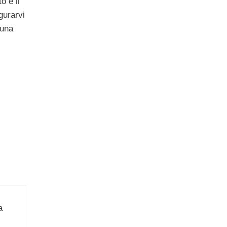
o e il
gurarvi
 una
a