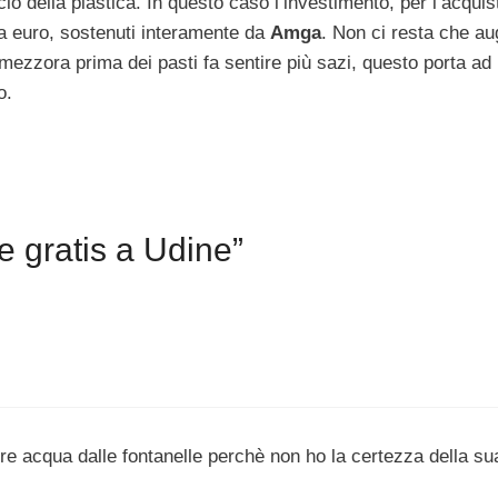
lo della plastica. In questo caso l’investimento, per l’acquist
la euro, sostenuti interamente da
Amga
. Non ci resta che au
mezzora prima dei pasti fa sentire più sazi, questo porta ad
o.
e gratis a Udine”
bere acqua dalle fontanelle perchè non ho la certezza della su