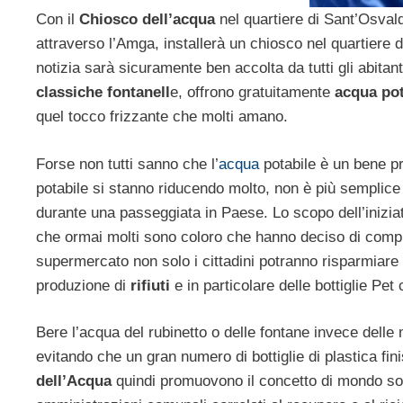
Con il
Chiosco dell’acqua
nel quartiere di Sant’Osvald
attraverso l’Amga, installerà un chiosco nel quartiere
notizia sarà sicuramente ben accolta da tutti gli abitan
classiche fontanell
e, offrono gratuitamente
acqua pot
quel tocco frizzante che molti amano.
Forse non tutti sanno che l’
acqua
potabile è un bene pr
potabile si stanno riducendo molto, non è più semplic
durante una passeggiata in Paese. Lo scopo dell’iniziat
che ormai molti sono coloro che hanno deciso di compr
supermercato non solo i cittadini potranno risparmiare 
produzione di
rifiuti
e in particolare delle bottiglie Pet
Bere l’acqua del rubinetto o delle fontane invece delle 
evitando che un gran numero di bottiglie di plastica fin
dell’Acqua
quindi promuovono il concetto di mondo sost