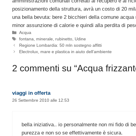
amministrazioni comunali correlati al recupero e al ricic
posizionamento della struttura, avrà un costo di 20 mi
una bella bevuta: bere 2 bicchieri della comune acqua 
minor assunzione di calorie e quindi alla perdita di pes
Categorie
Acqua
Tag
fontana
,
minerale
,
rubinetto
,
Udine
Regione Lombardia: 50 mln sostegno affitti
Electrolux, mare e plastica in aiuto dell’ambiente
2 commenti su “Acqua frizzant
viaggi in offerta
26 Settembre 2010 alle 12:53
bella iniziativa.. io personalmente non mi fido di 
purezza e non so se effettivamente è sicura.