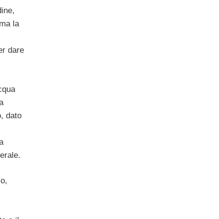
dine,
 ma la
er dare
acqua
a
o, dato
a
erale.
co,