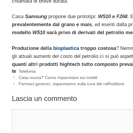
chiamata di breve durata.
Casa
Samsung
propone due prototipi:
W510 e F268
. 
prevalentemente dal grano e mais
, ed esenti dalla 
modello
W510
sarà privo di derivati del petrolio m
Produzione della
bioplastica
troppo costosa
? Nemme
gli attuali aumenti del costo del petrolio ci si può aspe
quanti altri prodotti hightech tutto composto prev
Categorie
Telefonia
Casa nuova? Come risparmiare sui mobili
Farmaci generici, risparmiamo sulla cura del raffreddore
Lascia un commento
Commento