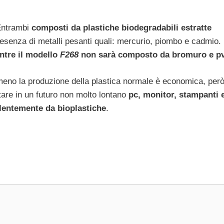
Entrambi
composti da plastiche biodegradabili estratte
presenza di metalli pesanti quali: mercurio, piombo e cadmio.
entre il modello
F268
non sarà composto da bromuro e pv
no la produzione della plastica normale è economica, per
ttare in un futuro non molto lontano
pc, monitor, stampanti 
alentemente da bioplastiche
.