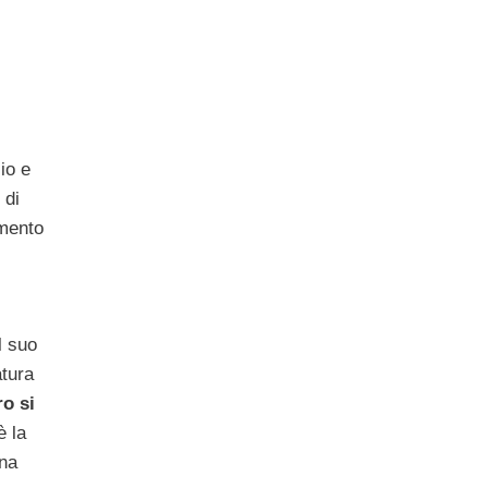
lio e
 di
imento
l suo
atura
ro si
è la
una