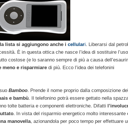
la lista si aggiungono anche i
cellular
i
. Liberarsi dal petro
essità. È in questa ottica che nasce l’idea di sostituire l’uso
attutto costose (e lo saranno sempre di più a causa dell’esaur
e meno e risparmiare
di più. Ecco l’idea dei telefonini
 suo
Bamboo
. Prende il nome proprio dalla composizione de
 mais e bambù
. Il telefonino potrà essere gettato nella spazz
 tolte batteria e componenti elettroniche. Difatti
l’involuc
uttato
. In vista del risparmio energetico molto interessante 
 una manovella
, azionandola per poco tempo per effettuare 