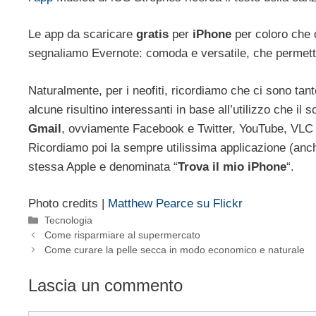
Le app da scaricare
gratis
per
iPhone
per coloro che 
segnaliamo Evernote: comoda e versatile, che permette
Naturalmente, per i neofiti, ricordiamo che ci sono tan
alcune risultino interessanti in base all’utilizzo che i
Gmail
, ovviamente Facebook e Twitter, YouTube, VLC per
Ricordiamo poi la sempre utilissima applicazione (anch
stessa Apple e denominata “
Trova il mio iPhone
“.
Photo credits |
Matthew Pearce su Flickr
Categorie
Tecnologia
Come risparmiare al supermercato
Come curare la pelle secca in modo economico e naturale
Lascia un commento