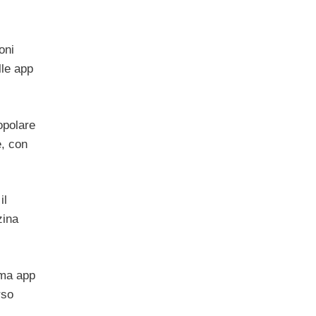
oni
lle app
popolare
e, con
il
zina
ima app
rso