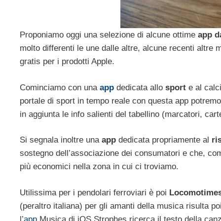
Proponiamo oggi una selezione di alcune ottime
app d
molto differenti le une dalle altre, alcune recenti al
gratis per i prodotti Apple.
Cominciamo con una
app
dedicata allo
sport
e al calc
portale di sport in tempo reale con questa app potremo c
in aggiunta le info salienti del tabellino (marcatori, carte
Si segnala inoltre una
app
dedicata propriamente al
ri
sostegno dell’associazione dei consumatori e che, come 
più economici nella zona in cui ci troviamo.
Utilissima per i pendolari ferroviari è poi
Locomotimes
(peraltro italiana) per gli amanti della musica risulta p
l’
app
Musica di iOS Strophes ricerca il testo della can