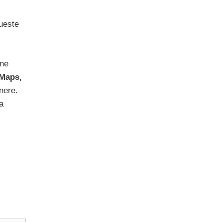
ueste
ene
 Maps,
nere.
a