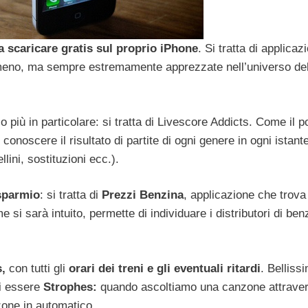
a scaricare gratis sul proprio iPhone
. Si tratta di applicazi
tre meno, ma sempre estremamente apprezzate nell’universo de
io più in particolare: si tratta di Livescore Addicts. Come il 
onoscere il risultato di partite di ogni genere in ogni istant
llini, sostituzioni ecc.).
sparmio
: si tratta di
Prezzi Benzina
, applicazione che trova 
si sarà intuito, permette di individuare i distributori di ben
,
con tutti gli
orari dei treni e gli eventuali ritardi
. Belliss
oi essere
Strophes:
quando ascoltiamo una canzone attrave
zone in automatico.