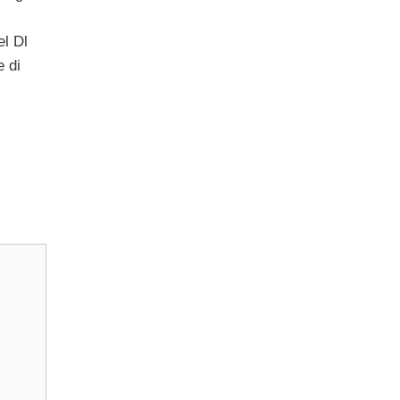
el Dl
e di