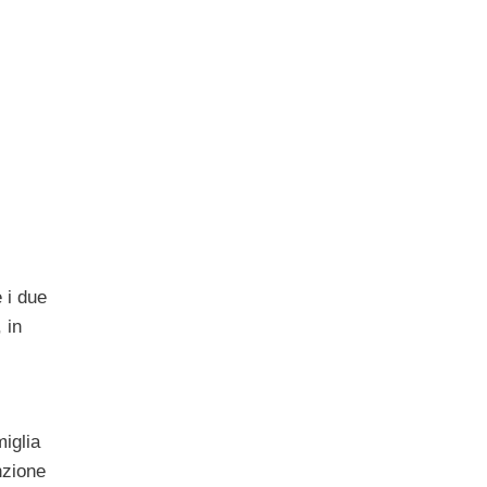
 i due
 in
iglia
nzione