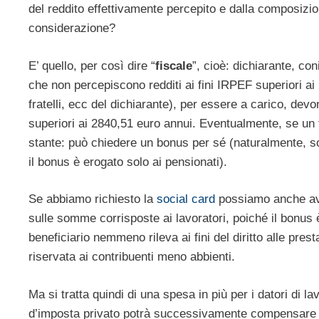
del reddito effettivamente percepito e dalla composizio
considerazione?
E’ quello, per così dire “
fiscale
”, cioè: dichiarante, con
che non percepiscono redditi ai fini IRPEF superiori ai 2
fratelli, ecc del dichiarante), per essere a carico, devo
superiori ai 2840,51 euro annui. Eventualmente, se un 
stante: può chiedere un bonus per sé (naturalmente, so
il bonus è erogato solo ai pensionati).
Se abbiamo richiesto la
social card
possiamo anche av
sulle somme corrisposte ai lavoratori, poiché il bonus 
beneficiario nemmeno rileva ai fini del diritto alle pre
riservata ai contribuenti meno abbienti.
Ma si tratta quindi di una spesa in più per i datori di 
d’imposta privato potrà successivamente compensare l