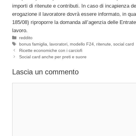
importi di ritenute e contributi. In caso di incapienza de
erogazione il lavoratore dovrà essere informato, in qu
185/08) riproporre la domanda all’agenzia delle Entrate
lavoro.
Categorie
reddito
Tag
bonus famiglia
,
lavoratori
,
modello F24
,
ritenute
,
social card
Ricette economiche con i carciofi
Social card anche per preti e suore
Lascia un commento
Commento