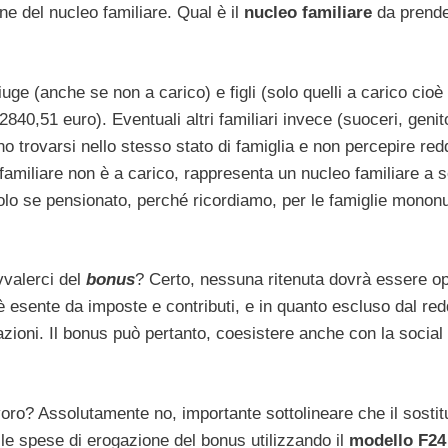
ne del nucleo familiare. Qual è il
nucleo familiare
da prende
iuge (anche se non a carico) e figli (solo quelli a carico cioè 
840,51 euro). Eventuali altri familiari invece (suoceri, genito
no trovarsi nello stesso stato di famiglia e non percepire redd
familiare non è a carico, rappresenta un nucleo familiare a 
lo se pensionato, perché ricordiamo, per le famiglie mononu
valerci del
bonu
s
? Certo, nessuna ritenuta dovrà essere o
è esente da imposte e contributi, e in quanto escluso dal red
stazioni. Il bonus può pertanto, coesistere anche con la social
lavoro? Assolutamente no, importante sottolineare che il sostit
e spese di erogazione del bonus utilizzando il
modello F24