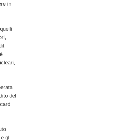
re in
quelli
ri,
iti
sé
cleari,
perata
dito del
 card
uto
e gli