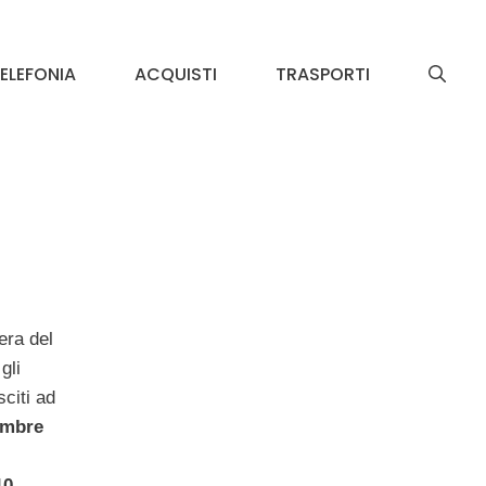
ELEFONIA
ACQUISTI
TRASPORTI
era del
gli
sciti ad
embre
0