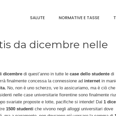
SALUTE
NORMATIVE E TASSE
T
atis da dicembre nelle
di
dicembre
di quest’anno in tutte le
case dello studente
di
rrà finalmente concessa la connessione ad
internet
in mani
ita.
No, non è uno scherzo, ve lo assicuriamo, ma è ciò che 
sidenti nelle case universitarie fiorentine sono finalmente riu
po svariate proposte e lotte, pacifiche si intende! Dal
1 dic
ltre
1500 studenti
che vivono negli alloggi universitari dove
é, ma a pagamento, non dovranno più versare la somma di
1