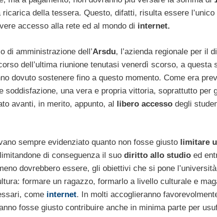
 ricarica della tessera. Questo, difatti, risulta essere l’unic
avere accesso alla rete ed al mondo di
internet.
o di amministrazione dell’
Arsdu
, l’azienda regionale per il di
l corso dell’ultima riunione tenutasi venerdì scorso, a questa
hanno dovuto sostenere fino a questo momento. Come era prev
 soddisfazione, una vera e propria vittoria, soprattutto per g
ato avanti, in merito, appunto, al
libero accesso
degli studen
 avevano sempre evidenziato quanto non fosse giusto
limitare 
 limitandone di conseguenza il suo
diritto allo studio
ed ent
eno dovrebbero essere, gli obiettivi che si pone l’università
ultura: formare un ragazzo, formarlo a livello culturale e mag
cessari, come
internet
. In molti accoglieranno favorevolmente
anno fosse giusto contribuire anche in minima parte per usuf