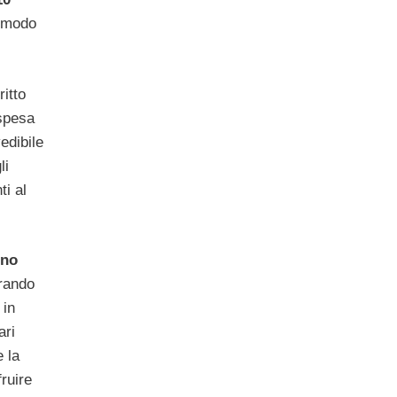
o modo
ritto
 spesa
edibile
li
ti al
uno
rando
 in
ari
 la
ruire