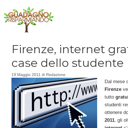
Vai
al
contenuto
Firenze, internet gr
case dello studente
19 Maggio 2011
di
Redazione
Dal mese 
Firenze
ve
tutto
gratu
studenti re
ottenere do
2011
, gli o
internet
c’