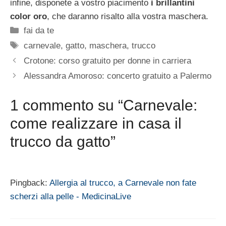
infine, disponete a vostro piacimento
i brillantini
color oro
, che daranno risalto alla vostra maschera.
Categorie
fai da te
Tag
carnevale
,
gatto
,
maschera
,
trucco
Crotone: corso gratuito per donne in carriera
Alessandra Amoroso: concerto gratuito a Palermo
1 commento su “Carnevale:
come realizzare in casa il
trucco da gatto”
Pingback:
Allergia al trucco, a Carnevale non fate
scherzi alla pelle - MedicinaLive