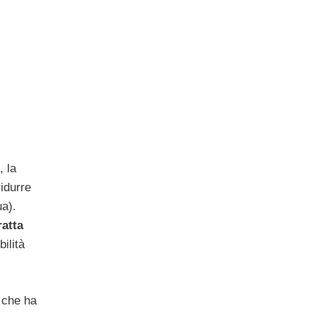
, la
idurre
ua).
atta
bilità
e che ha