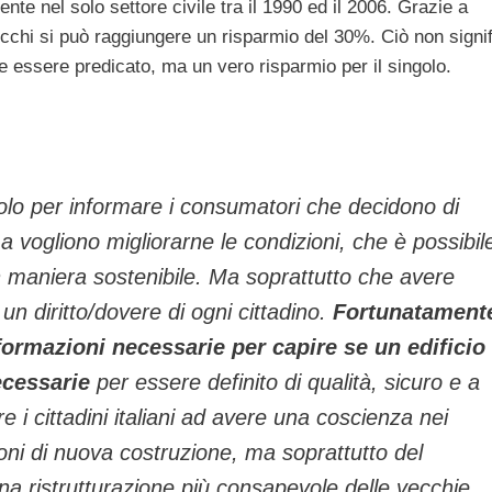
e nel solo settore civile tra il 1990 ed il 2006. Grazie a
ecchi si può raggiungere un risparmio del 30%. Ciò non signi
 essere predicato, ma un vero risparmio per il singolo.
lo per informare i consumatori che decidono di
ogliono migliorarne le condizioni, che è possibil
n maniera sostenibile. Ma soprattutto che avere
n diritto/dovere di ogni cittadino.
Fortunatament
nformazioni necessarie per capire se un edificio
ecessarie
per essere definito di qualità, sicuro e a
e i cittadini italiani ad avere una coscienza nei
zioni di nuova costruzione, ma soprattutto del
 una ristrutturazione più consapevole delle vecchie