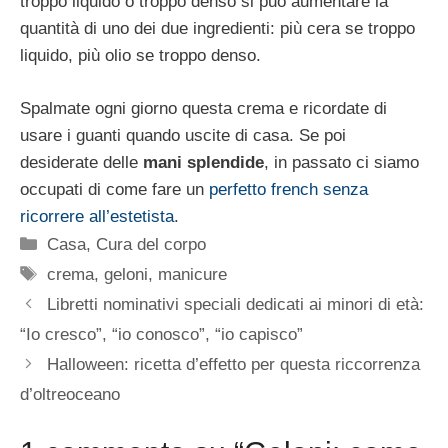
troppo liquido o troppo denso si può aumentare la
quantità di uno dei due ingredienti: più cera se troppo
liquido, più olio se troppo denso.
Spalmate ogni giorno questa crema e ricordate di
usare i guanti quando uscite di casa. Se poi
desiderate delle
mani splendide
, in passato ci siamo
occupati di come fare un
perfetto french senza
ricorrere all’estetista
.
Categorie
Casa
,
Cura del corpo
Tag
crema
,
geloni
,
manicure
Libretti nominativi speciali dedicati ai minori di età:
“Io cresco”, “io conosco”, “io capisco”
Halloween: ricetta d’effetto per questa riccorrenza
d’oltreoceano