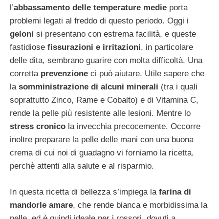
l’
abbassamento delle temperature medie
porta
problemi legati al freddo di questo periodo. Oggi i
geloni
si presentano con estrema facilità, e queste
fastidiose
fissurazioni e irritazioni
, in particolare
delle dita, sembrano guarire con molta difficoltà. Una
corretta
prevenzione
ci può aiutare. Utile sapere che
la
somministrazione di alcuni minerali
(tra i quali
soprattutto Zinco, Rame e Cobalto) e di Vitamina C,
rende la pelle più resistente alle lesioni. Mentre lo
stress cronico
la invecchia precocemente. Occorre
inoltre preparare la pelle delle mani con una buona
crema di cui noi di guadagno vi forniamo la ricetta,
perchè attenti alla salute e al risparmio.
In questa ricetta di bellezza s’impiega la
farina di
mandorle amare
, che rende bianca e morbidissima la
pelle, ed è quindi ideale per i rossori, dovuti a