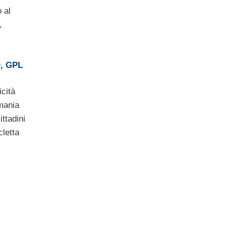
 al
,
, GPL
icità
rmania
ittadini
cletta