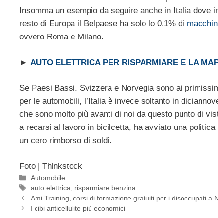
Insomma un esempio da seguire anche in Italia dove in
resto di Europa il Belpaese ha solo lo 0.1% di
macchine
ovvero Roma e Milano.
►
AUTO ELETTRICA PER RISPARMIARE E LA MAP
Se Paesi Bassi, Svizzera e Norvegia sono ai primissimi 
per le automobili, l’Italia è invece soltanto in dicia
che sono molto più avanti di noi da questo punto di vis
a recarsi al lavoro in bicilcetta, ha avviato una politi
un cero rimborso di soldi.
Foto | Thinkstock
Categorie
Automobile
Tag
auto elettrica
,
risparmiare benzina
Ami Training, corsi di formazione gratuiti per i disoccupati a 
I cibi anticellulite più economici