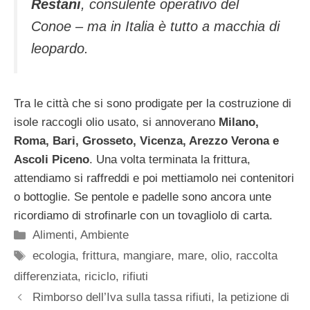
Restani
, consulente operativo del
Conoe – ma in Italia è tutto a macchia di
leopardo.
Tra le città che si sono prodigate per la costruzione di
isole raccogli olio usato, si annoverano
Milano,
Roma, Bari, Grosseto, Vicenza, Arezzo Verona e
Ascoli Piceno
. Una volta terminata la frittura,
attendiamo si raffreddi e poi mettiamolo nei contenitori
o bottoglie. Se pentole e padelle sono ancora unte
ricordiamo di strofinarle con un tovagliolo di carta.
Categorie
Alimenti
,
Ambiente
Tag
ecologia
,
frittura
,
mangiare
,
mare
,
olio
,
raccolta
differenziata
,
riciclo
,
rifiuti
Rimborso dell’Iva sulla tassa rifiuti, la petizione di