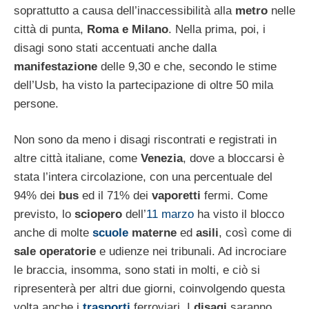
soprattutto a causa dell’inaccessibilità alla
metro
nelle
città di punta,
Roma e Milano
. Nella prima, poi, i
disagi sono stati accentuati anche dalla
manifestazione
delle 9,30 e che, secondo le stime
dell’Usb, ha visto la partecipazione di oltre 50 mila
persone.
Non sono da meno i disagi riscontrati e registrati in
altre città italiane, come
Venezia
, dove a bloccarsi è
stata l’intera circolazione, con una percentuale del
94% dei
bus
ed il 71% dei
vaporetti
fermi. Come
previsto, lo
sciopero
dell’
11 marzo
ha visto il blocco
anche di molte
scuole
materne
ed
asili
, così come di
sale operatorie
e udienze nei tribunali. Ad incrociare
le braccia, insomma, sono stati in molti, e ciò si
ripresenterà per altri due giorni, coinvolgendo questa
volta anche i
trasporti
ferroviari. I
disagi
saranno