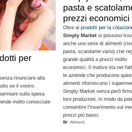
pasta e scatolam
prezzi economici
Oltre ai
prodotti per la colazion
Simply Market
si possono trov
anche una serie di alimenti (ris
pasta, scatolame vario) che re
dotti per
grande qualità a prezzi molto
economici. Il motivo sta nel fat
le aziende che producono quest
senza rinunciare alla
alimenti riforniscono i supermer
tto se il vostro
Simply Market senza però firma
sparmiare sulla spesa
loro produzioni, in modo da pot
ziende molto conosciute
consentire l’inserimento sul me
prezzi più bassi.
Categorie
Alimenti