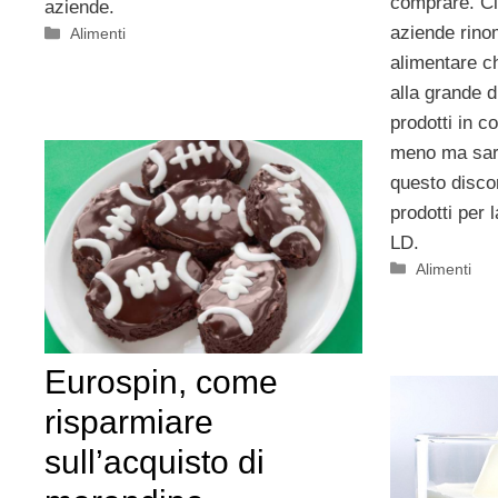
comprare. Ci 
aziende.
aziende rino
Categorie
Alimenti
alimentare ch
alla grande di
prodotti in 
meno ma sara
questo discor
prodotti per 
LD.
Categorie
Alimenti
Eurospin, come
risparmiare
sull’acquisto di