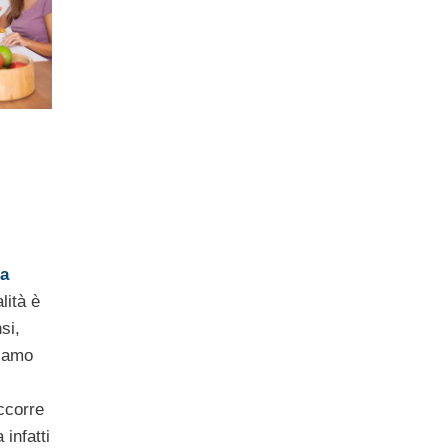
la
lità è
si,
hiamo
ccorre
infatti