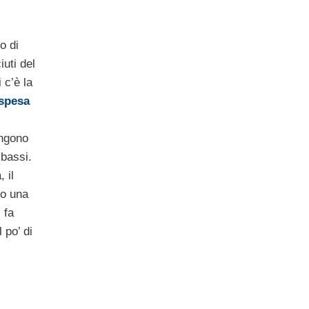
o di
uti del
 c’è la
 spesa
engono
 bassi.
 il
so una
 fa
 po’ di