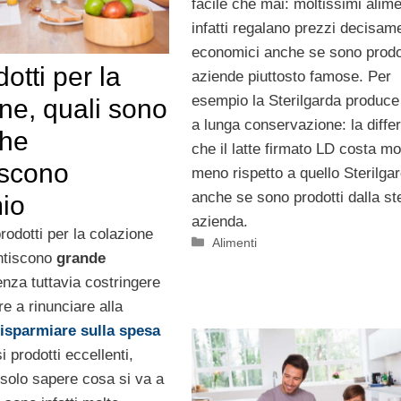
facile che mai: moltissimi alime
infatti regalano prezzi decisam
economici anche se sono prodo
otti per la
aziende piuttosto famose. Per
esempio la Sterilgarda produce i
ne, quali sono
a lunga conservazione: la diffe
che
che il latte firmato LD costa mo
iscono
meno rispetto a quello Sterilga
anche se sono prodotti dalla s
mio
azienda.
prodotti per la colazione
Categorie
Alimenti
ntiscono
grande
nza tuttavia costringere
e a rinunciare alla
risparmiare sulla spesa
 prodotti eccellenti,
a solo sapere cosa si va a