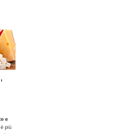
,
te e
è più