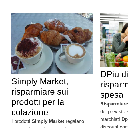
DPiù d
Simply Market,
risparm
risparmiare sui
spesa
prodotti per la
Risparmiare
colazione
del previsto 
marchiati
Dp
I prodotti
Simply Market
regalano
discount cont