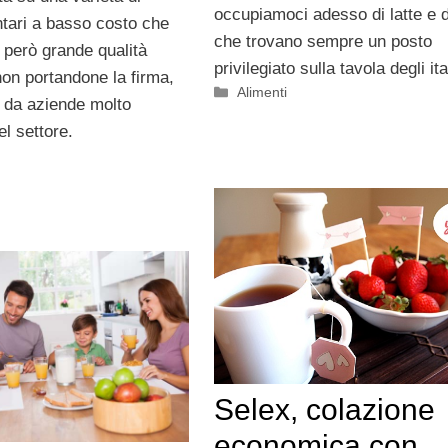
occupiamoci adesso di latte e d
ntari a basso costo che
che trovano sempre un posto
 però grande qualità
privilegiato sulla tavola degli ita
non portandone la firma,
Categorie
Alimenti
i da aziende molto
l settore.
Selex, colazione
economica con