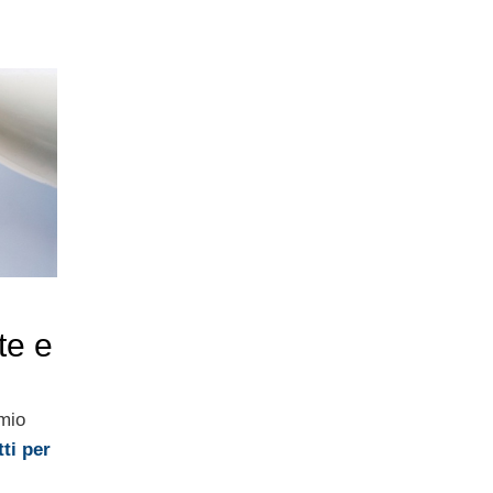
te e
mio
ti per