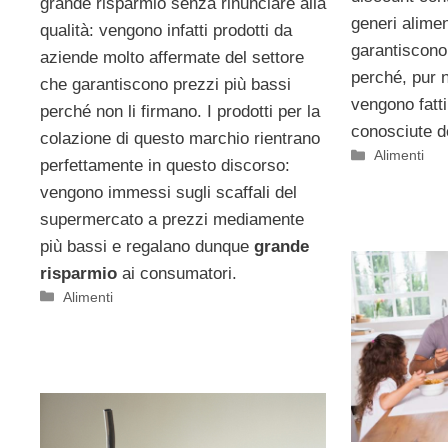
grande risparmio senza rinunciare alla
generi alime
qualità: vengono infatti prodotti da
garantiscono
aziende molto affermate del settore
perché, pur 
che garantiscono prezzi più bassi
vengono fatt
perché non li firmano. I prodotti per la
conosciute de
colazione di questo marchio rientrano
Categorie
Alimenti
perfettamente in questo discorso:
vengono immessi sugli scaffali del
supermercato a prezzi mediamente
più bassi e regalano dunque
grande
risparmio
ai consumatori.
Categorie
Alimenti