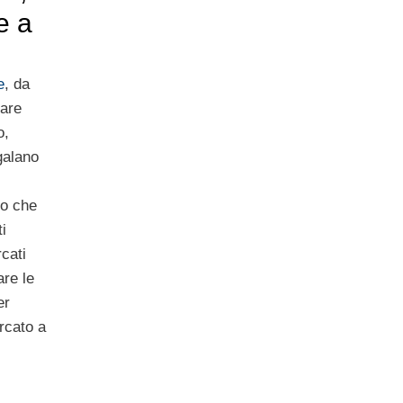
e a
e
, da
are
o,
galano
to che
i
cati
re le
er
rcato a