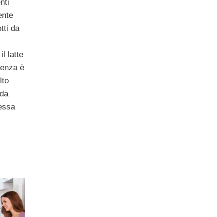
nti
ente
tti da
l latte
renza è
lto
rda
tessa