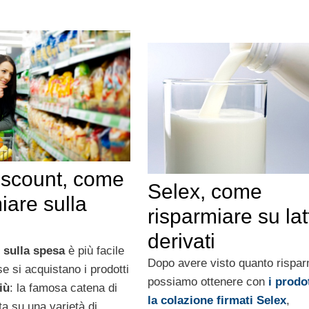
iscount, come
Selex, come
iare sulla
risparmiare su lat
derivati
 sulla spesa
è più facile
Dopo avere visto quanto rispar
se si acquistano i prodotti
possiamo ottenere con
i prodot
iù
: la famosa catena di
la colazione firmati Selex
,
a su una varietà di