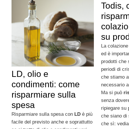
Todis,
risparm
colazi
su prod
La colazione 
ed è importa
prodotti che 
periodi di c
LD, olio e
che stiamo a
condimenti: come
necessario a
risparmiare sulla
Ma si può
ri
senza dovere
spesa
ripiegare su 
Risparmiare sulla spesa con
LD
è più
che siano di
facile del previsto anche e soprattutto
che sì: ved