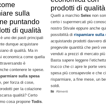
 come
prodotti di qualità
iare sulla
Quelli a marchio
Selex
non son
one puntando
certo i supermercati più conosci
nostro Stivale eppure anche qui
otti di qualità
possibilità di
rispamiare sulla
è uno dei pasti principali
acquistando prodotti davvero di
nte dunque acquistare
pregevole quantità che però v
siano di qualità. Ma in
venduti a prezzi di mercato più
risi economica come quella
Basta sapere leggere l’etichetta,
ttraversando è
trucco che ci apre le porte ver
nche contenere le spese.
spesa più consapevole e che ci
sparmiare sulla spesa
risparmiare, a fine mese, un bel
, per forza di cose,
soldi.
prodotti per la colazione
Categorie
Alimenti
 scarsa qualità? Certo
iamo cosa propone
Todis
.