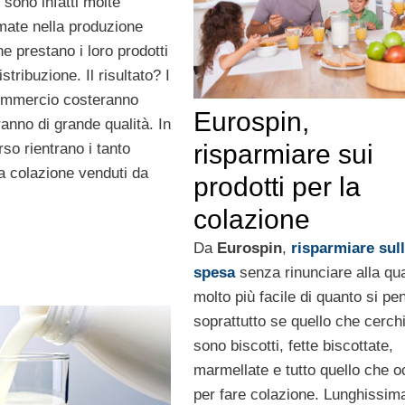
sono infatti molte
mate nella produzione
e prestano i loro prodotti
stribuzione. Il risultato? I
commercio costeranno
Eurospin,
nno di grande qualità. In
risparmiare sui
so rientrano i tanto
la colazione venduti da
prodotti per la
colazione
Da
Eurospin
,
risparmiare sul
spesa
senza rinunciare alla qua
molto più facile di quanto si pen
soprattutto se quello che cerc
sono biscotti, fette biscottate,
marmellate e tutto quello che o
per fare colazione. Lunghissima 