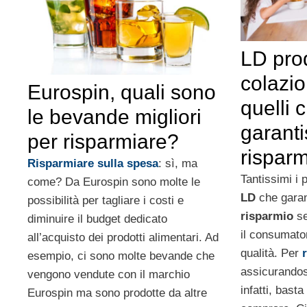
LD prod
colazio
Eurospin, quali sono
quelli 
le bevande migliori
garant
per risparmiare?
rispar
Risparmiare sulla spesa
: sì, ma
Tantissimi i 
come? Da Eurospin sono molte le
LD
che gara
possibilità per tagliare i costi e
risparmio
se
diminuire il budget dedicato
il consumator
all’acquisto dei prodotti alimentari. Ad
qualità. Per
esempio, ci sono molte bevande che
assicurandosi
vengono vendute con il marchio
infatti, bast
Eurospin ma sono prodotte da altre