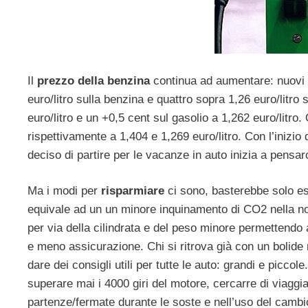
Il
prezzo della benzina
continua ad aumentare: nuovi r
euro/litro sulla benzina e quattro sopra 1,26 euro/litro
euro/litro e un +0,5 cent sul gasolio a 1,262 euro/litro
rispettivamente a 1,404 e 1,269 euro/litro. Con l’inizio 
deciso di partire per le vacanze in auto inizia a pensar
Ma i modi per
risparmiare
ci sono, basterebbe solo es
equivale ad un un minore inquinamento di CO2 nella nos
per via della cilindrata e del peso minore permettendo
e meno assicurazione. Chi si ritrova già con un bolide 
dare dei consigli utili per tutte le auto: grandi e picco
superare mai i 4000 giri del motore, cercarre di viaggi
partenze/fermate durante le soste e nell’uso del cambi