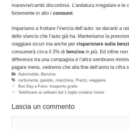
manovre/cambi discontinui. L’andatura irregolare e le c
fortemente in alto i
consumi
.
Impariamo a fruttare l’inerzia dell’auto: se davanti a no
dello slancio che l’auto già ha. Manteniamo la pressio
viaggiare sicuri ma anche per
risparmiare sulla benz
consumerà circa il 2% di
benzina
in più. Ed infine non
differenze tra una compagnia e l’altra sembrano minime
pagare meno, vedremo che alla fine dell’anno la cifra 
Categorie
Automobile
,
Benzina
Tag
carburante
,
gasolio
,
macchina
,
Prezzi
,
viaggiare
Bus Day a Fano: trasporto gratis
Telefonare ai cellulari dal 1 luglio costera’ meno
Lascia un commento
Commento