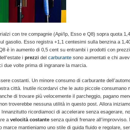
ialzi con tre compagnie (Api/Ip, Esso e Q8) sopra quota 1,
 sul gasolio. Esso registra +1,1 centesimi sulla benzina a 1,4
. Q8 è in aumento di 0,5 cent su entrambi i prodotti con prezzi
dell’estate i
prezzi
del
carburante
sono aumentati e chi ave
ci due volte prima di ingranare la marcia.
sere costanti. Un minore consumo di carburante dell’automo
tra città. Inutile ricordarvi che le auto piccole consumano
 anche di trovare più velocemente il parcheggio, pagano men
non troverebbe nessuna utilità in questo post. Allora iniziam
le. Innanzitutto ricordiamoci di accelerare senza esagerare, n
are a
velocità costante
senza quindi frenare all’improvviso. 
o marce mantieniamo uno stile di guida fluido e regolare, se