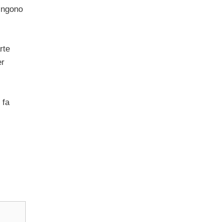
pingono
rte
er
 fa