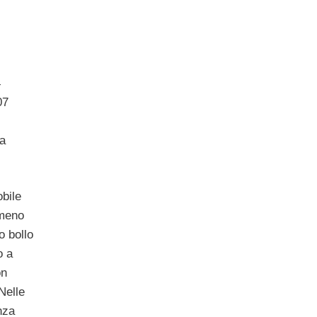
4
07
va
bile
 meno
o bollo
o a
on
Nelle
nza