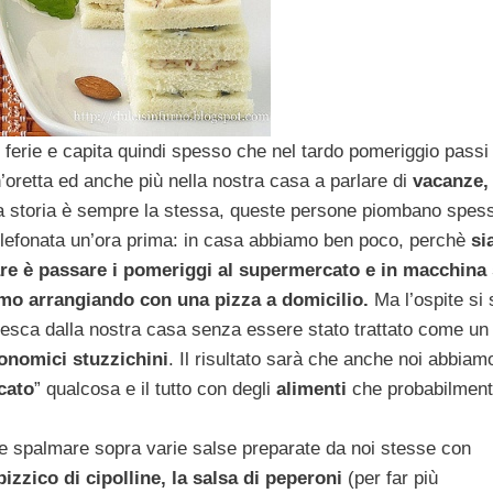
n ferie e capita quindi spesso che nel tardo pomeriggio passi
oretta ed anche più nella nostra casa a parlare di
vacanze, 
a storia è sempre la stessa, queste persone piombano spes
elefonata un’ora prima: in casa abbiamo ben poco, perchè
si
re è passare i pomeriggi al supermercato e in macchina 
iamo arrangiando con una pizza a domicilio.
Ma l’ospite si 
e esca dalla nostra casa senza essere stato trattato come un 
onomici stuzzichini
. Il risultato sarà che anche noi abbiam
cato
” qualcosa e il tutto con degli
alimenti
che probabilmen
rè e spalmare sopra varie salse preparate da noi stesse con
izzico di cipolline, la salsa di peperoni
(per far più