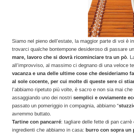
Siamo nel pieno dell’estate, la maggior parte di voi è i
trovarci qualche bontempone desideroso di passare un’
mare, lavoro che si dovrà ricominciare tra un pò
. L
all’improvviso, al massimo ci degnano di una veloce t
vacanza e una delle ultime cose che desideriamo fa
al sole cocente, per cui molte di queste sere ci st
l’abbiamo ripetuto più volte, è sacro e non sia mai ch
assaggiando uno dei nostri
semplici e ovviamente ec
passato un pomeriggio in compagnia, abbiamo “
stuzzi
avremmo buttato.
Tartine con pancarré
: tagliare delle fette di pan car
ingredienti che abbiamo in casa:
burro con sopra un p