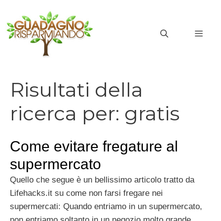
Vai
al
MEN
contenuto
Risultati della
ricerca per:
gratis
Come evitare fregature al
supermercato
Quello che segue è un bellissimo articolo tratto da
Lifehacks.it su come non farsi fregare nei
supermercati: Quando entriamo in un supermercato,
non entriamo soltanto in un negozio molto grande.