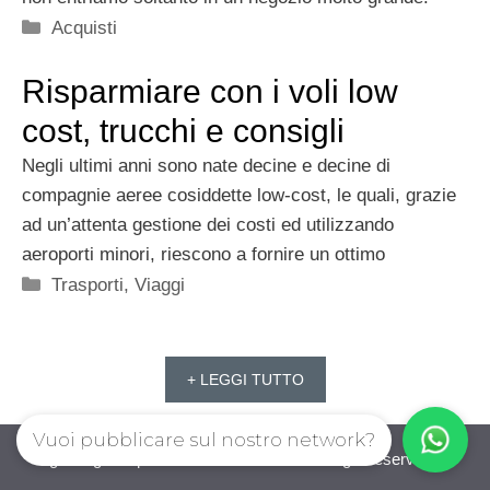
Categorie
Acquisti
Risparmiare con i voli low
cost, trucchi e consigli
Negli ultimi anni sono nate decine e decine di
compagnie aeree cosiddette low-cost, le quali, grazie
ad un’attenta gestione dei costi ed utilizzando
aeroporti minori, riescono a fornire un ottimo
Categorie
Trasporti
,
Viaggi
+ LEGGI TUTTO
Vuoi pubblicare sul nostro network?
guadagnorisparmiando.com © 2026. All right reserverd.